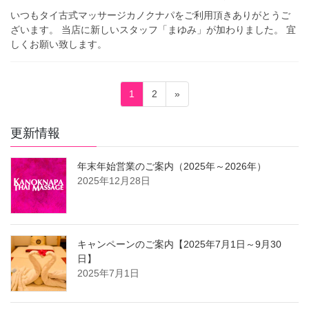
いつもタイ古式マッサージカノクナパをご利用頂きありがとうご
ざいます。 当店に新しいスタッフ「まゆみ」が加わりました。 宜
しくお願い致します。
投
固
固
1
2
»
稿
定
定
ペ
ペ
の
更新情報
ー
ー
ペ
ジ
ジ
年末年始営業のご案内（2025年～2026年）
ー
2025年12月28日
ジ
送
り
キャンペーンのご案内【2025年7月1日～9月30
日】
2025年7月1日