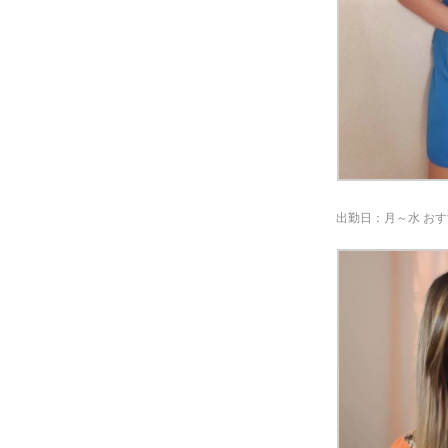
出勤日：月～水
おす