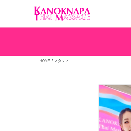
コ
ナ
ン
ビ
テ
ゲ
ン
ー
ツ
シ
へ
ョ
ス
ン
キ
に
ッ
移
HOME
スタッフ
プ
動