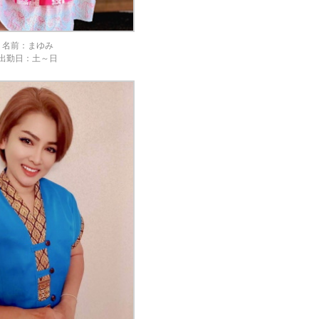
名前：まゆみ
出勤日：土～日