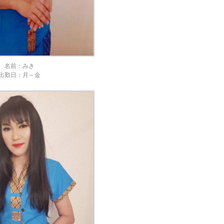
名前：みき
出勤日：月～金