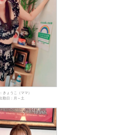
：きょうこ（ママ）
出勤日：月～土