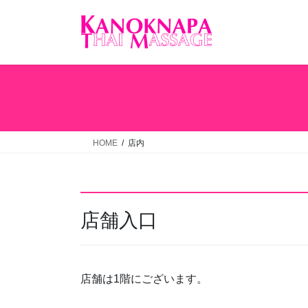
コ
ナ
ン
ビ
テ
ゲ
ン
ー
ツ
シ
へ
ョ
ス
ン
キ
に
ッ
移
HOME
店内
プ
動
店舗入口
店舗は1階にございます。